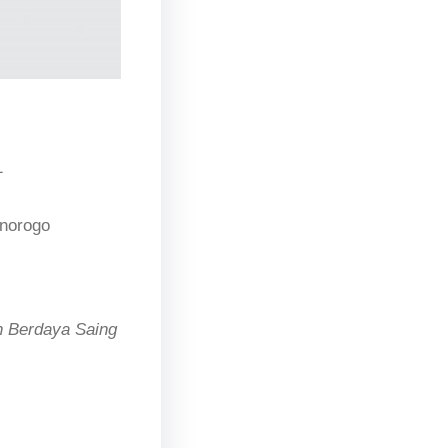
1
onorogo
n Berdaya Saing